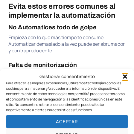
Evita estos errores comunes al
implementar la automatización
No Automatices todo de golpe
Empieza con lo que más tiempo te consume.
Automatizar demasiado a la vez puede ser abrumador
y contraproducente.
Falta de monitorización
Una vez configurada la automatización, sigue
Gestionar consentimiento
monitoreando los procesos para solucionar cualquier
Para ofrecer las mejores experiencias, utilizamos tecnologías como las
problema que pueda surgir.
cookies para almacenar y/o acceder a la información del dispositivo. El
consentimiento de estas tecnologías nos permitirá procesar datos como
el comportamiento de navegación o las identificaciones únicas en este
Lleva tu empresa al siguiente
sitio. No consentir o retirar el consentimiento, puede afectar
negativamente a ciertas características y funciones.
nivel
ACEPTAR
Aprovechar la automatización es el futuro de
cualquier negocio exitoso. Imagina tener más tiempo