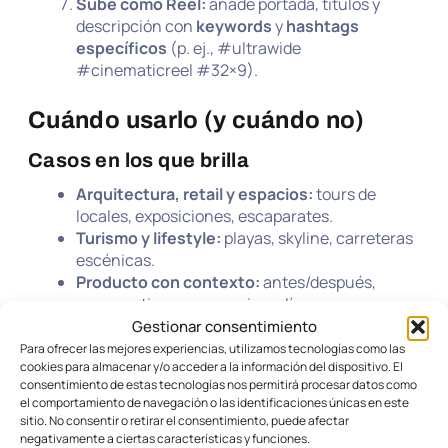
Sube como Reel:
añade portada, títulos y
descripción con
keywords
y
hashtags
específicos
(p. ej., #ultrawide
#cinematicreel #32×9).
Cuándo usarlo (y cuándo no)
Casos en los que brilla
Arquitectura, retail y espacios:
tours de
locales, exposiciones, escaparates.
Turismo y lifestyle:
playas, skyline, carreteras
escénicas.
Producto con contexto:
antes/después,
comparativas en una misma línea.
Moodboards y branding:
secuencias visuales
Gestionar consentimiento
con logos sutiles y tipografías.
Para ofrecer las mejores experiencias, utilizamos tecnologías como las
cookies para almacenar y/o acceder a la información del dispositivo. El
consentimiento de estas tecnologías nos permitirá procesar datos como
Evítalo si…
el comportamiento de navegación o las identificaciones únicas en este
sitio. No consentir o retirar el consentimiento, puede afectar
Tu contenido depende de texto grande
negativamente a ciertas características y funciones.