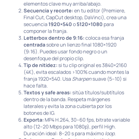
elementos clave muy arriba/abajo.
Secuencia y recorte:
en tu editor (Premiere,
Final Cut, CapCut desktop, DaVinci), crea una
secuencia
1920×540
o
5120×1080
para
componer la franja.
Letterbox dentro de 9:16:
coloca esa franja
centrada
sobre un lienzo final 1080×1920
(9:16). Puedes usar fondo negro o un
desenfoque del propio clip.
Tip de nitidez:
si tu clip original es 3840×2160
(4K), evita escalados >100% cuando montes la
franja 1920×540. Usa
Sharpen
suave (5–10) si
hace falta.
Textos y safe areas:
sitúa títulos/subtítulos
dentro de la banda. Respeta márgenes
laterales y evita la zona cubierta por los
botones de IG.
Exporta:
MP4 H.264, 30–60 fps, bitrate variable
alto (12–20 Mbps para 1080p), perfil High.
Duración ideal: 8–20 s para máximo
loop
.