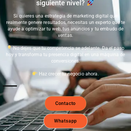
siguiente nivel?
Si quieres una estrategia de marketing digital que
realmente genere resultados, necesitas un experto que te
ayude a optimizar tu web, tus anuncios y tu embudo de
ventas.
No dejes que tu competencia se adelante. Da el paso
hoy y transforma tu presencia digital en una máquina de
conversiones.
Haz crecer tu negocio ahora.
Contacto
Whatsapp