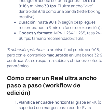
Instagram acepta de forma general
1.91:1 a
9:16
y mínimo
30 fps
. El ultra ancho “vive”
dentro del 9:16 como una banda (letterboxing
creativo).
Duración:
hasta
90 s
(y según despliegues
recientes, hasta 3 min en fases de expansión).
Codecs y formato:
MP4 H.264/H.265, tasa 24–
60 fps; tamaño recomendado ≤ 1 GB.
Traducción práctica:
tu archivo final puede ser 9:16,
pero con el contenido
maquetado
en una banda 32:9
centrada. Así se respeta la subida y obtienes el efecto
panorámico.
Cómo crear un Reel ultra ancho
paso a paso (workflow de
edición)
Planifica encuadre horizontal:
graba en 4K (o
superior) con margen para recorte. Evita