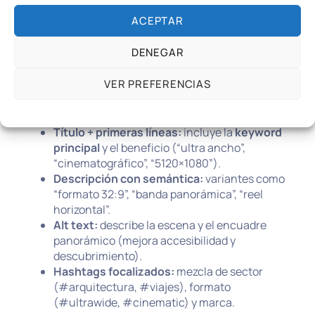
(puede quedar pequeño).
Necesitas mostrar
detalles verticales
(moda
ACEPTAR
de cuerpo completo, tutoriales en primer
plano).
DENEGAR
SEO para Reels (sí, también
VER PREFERENCIAS
cuenta)
Política de cookies
POLÍTICA DE PRIVACIDAD DEL SITIO WEB
Título + primeras líneas:
incluye la
keyword
principal
y el beneficio (“ultra ancho”,
“cinematográfico”, “5120×1080”).
Descripción con semántica:
variantes como
“formato 32:9”, “banda panorámica”, “reel
horizontal”.
Alt text:
describe la escena y el encuadre
panorámico (mejora accesibilidad y
descubrimiento).
Hashtags focalizados:
mezcla de sector
(#arquitectura, #viajes), formato
(#ultrawide, #cinematic) y marca.