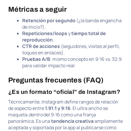
Métricas a seguir
Retención por segundo
(¿la banda engancha
de inicio?).
Repeticiones/loops
y
tiempo total de
reproducción
.
CTR de acciones
(seguidores, visitas al perfil,
toques en enlaces).
Pruebas A/B
: mismo concepto en 9:16 vs. 32:9
para validar impacto real.
Preguntas frecuentes (FAQ)
¿Es un formato “oficial” de Instagram?
Técnicamente, Instagram define rangos de relación
de aspecto entre
1.91:1 y 9:16
. El ultra ancho se
maqueta
dentro
del 9:16 como una franja
panorámica. Es una
tendencia creativa
ampliamente
aceptada y soportada por la app al publicarse como