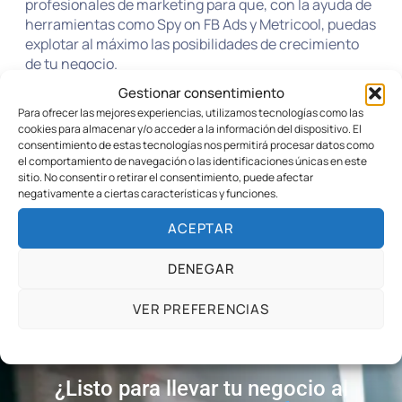
profesionales de marketing para que, con la ayuda de
herramientas como Spy on FB Ads y Metricool, puedas
explotar al máximo las posibilidades de crecimiento
de tu negocio.
Gestionar consentimiento
Es hora de tomar ventaja y usar los anuncios de
Para ofrecer las mejores experiencias, utilizamos tecnologías como las
Facebook a tu favor. No esperes más, visita
cookies para almacenar y/o acceder a la información del dispositivo. El
www.williamloboramirez.com y descubre cómo
consentimiento de estas tecnologías nos permitirá procesar datos como
el comportamiento de navegación o las identificaciones únicas en este
podemos ayudarte a disfrutar de los grandes
sitio. No consentir o retirar el consentimiento, puede afectar
beneficios del marketing online.
negativamente a ciertas características y funciones.
ACEPTAR
DENEGAR
VER PREFERENCIAS
Política de cookies
POLÍTICA DE PRIVACIDAD DEL SITIO WEB
¿Listo para llevar tu negocio al