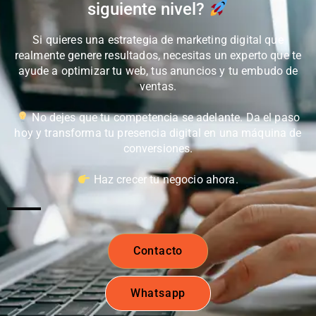
siguiente nivel?
Si quieres una estrategia de marketing digital que
realmente genere resultados, necesitas un experto que te
ayude a optimizar tu web, tus anuncios y tu embudo de
ventas.
No dejes que tu competencia se adelante. Da el paso
hoy y transforma tu presencia digital en una máquina de
conversiones.
Haz crecer tu negocio ahora.
Contacto
Whatsapp