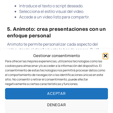
Introduce el texto o script deseado.
Selecciona el estilo visual del video.
Accede a un video listo para compartir.
5. Animoto: crea presentaciones con un
enfoque personal
Animoto te permite personalizar cada aspecto del
video, desde el diseño hasta la banda sonora. Su IA
sugiere montajes que se adaptan perfectamente a la
Gestionar consentimiento
planificación que defines.
Para ofrecer las mejores experiencias, utilizamos tecnologías como las
cookies para almacenar y/o acceder a la información del dispositivo. El
consentimiento de estas tecnologías nos permitirá procesar datos como
Arrastra y suelta tus clips y fotos.
el comportamiento de navegación o las identificaciones únicas en este
Selecciona plantillas de estilo.
sitio. No consentir o retirar el consentimiento, puede afectar
Personaliza con texto y música de fondo.
negativamente a ciertas características y funciones.
ACEPTAR
Preguntas frecuentes sobre
aplicaciones de video con IA
DENEGAR