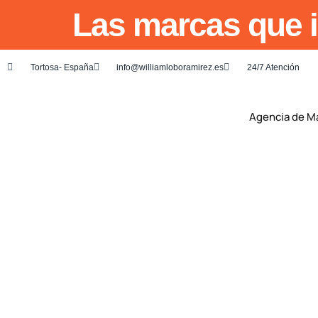
Las marcas que i
Tortosa- España
info@williamloboramirez.es
24/7 Atención
Agencia de M