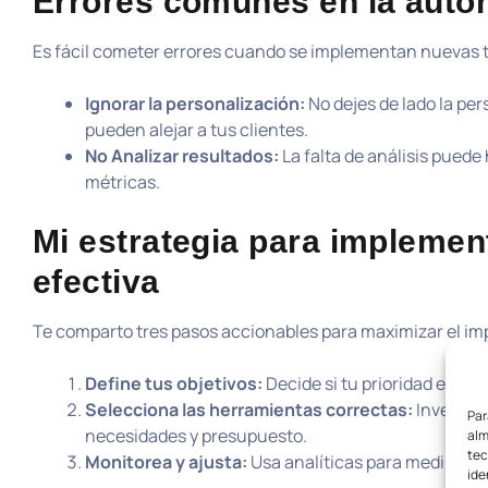
Errores comunes en la auto
Es fácil cometer errores cuando se implementan nuevas t
Ignorar la personalización:
No dejes de lado la pe
pueden alejar a tus clientes.
No Analizar resultados:
La falta de análisis puede
métricas.
Mi estrategia para implemen
efectiva
Te comparto tres pasos accionables para maximizar el im
Define tus objetivos:
Decide si tu prioridad es re
Selecciona las herramientas correctas:
Investiga
Par
necesidades y presupuesto.
alm
tec
Monitorea y ajusta:
Usa analíticas para medir el r
ide