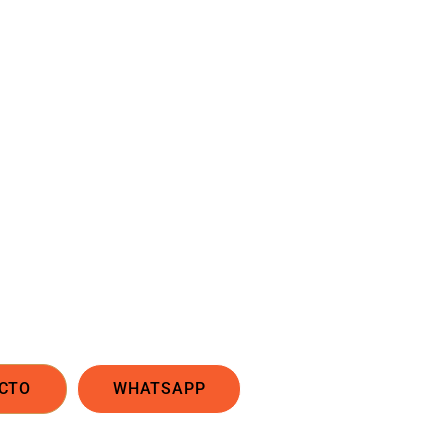
nte nivel? 🚀
l que realmente genere resultados, necesitas un e
eb, tus anuncios y tu embudo de ventas.
el paso hoy y transforma tu presencia digital en
conversiones.
crecer tu negocio ahora.
CTO
WHATSAPP