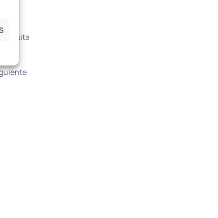
S
 necesita
iguiente
al