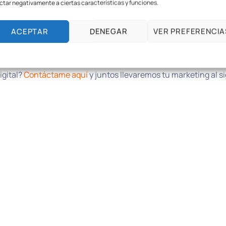
ctar negativamente a ciertas características y funciones.
g digital al siguiente nivel
ACEPTAR
DENEGAR
VER PREFERENCIA
tomatización de marketing puede ser el cambio que tu negocio
Política de cookies
POLÍTICA DE PRIVACIDAD DEL SITIO WEB
igital?
Contáctame aquí
y juntos llevaremos tu marketing al s
levar tu negocio 