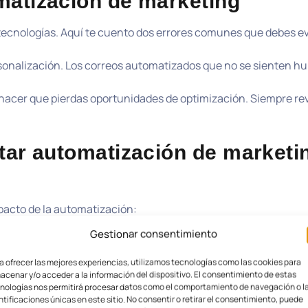
matización de marketing
ecnologías. Aquí te cuento dos errores comunes que debes ev
rsonalización. Los correos automatizados que no se sienten 
 hacer que pierdas oportunidades de optimización. Siempre rev
tar automatización de marketi
pacto de la automatización:
Gestionar consentimiento
cuperar el tiempo personal, incrementar ventas, o ambos.
 y selecciona las herramientas que mejor se adaptan a tus
a ofrecer las mejores experiencias, utilizamos tecnologías como las cookies para
acenar y/o acceder a la información del dispositivo. El consentimiento de estas
nologías nos permitirá procesar datos como el comportamiento de navegación o l
endimiento y ajusta tus estrategias en consecuencia.
ntificaciones únicas en este sitio. No consentir o retirar el consentimiento, puede