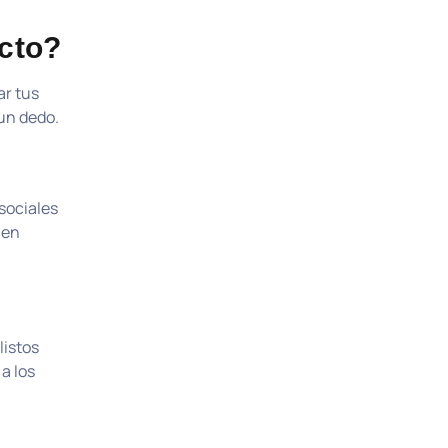
ecto?
ar tus
 un dedo.
sociales
 en
listos
a los